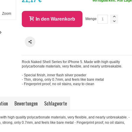
Verfügbarkeit:
Auf Lage
Zoom
In den Warenkorb
Menge
Rock Naked Shell Series for iPhone 5. Made with high quality
polycarbonate materials, very flexible, and nearly unbreakable.
- Special finish, inner flash silver powder
- Thin, strong, only 0.7mm, and feels like bare metal
- Fingerprint proof, no oil stains, easy to clean
ation
Bewertungen
Schlagworte
ith high quality polycarbonate materials, very flexible, and nearly unbreakable. -
n, strong, only 0.7mm, and feels like bare metal - Fingerprint proof, no oil stains,